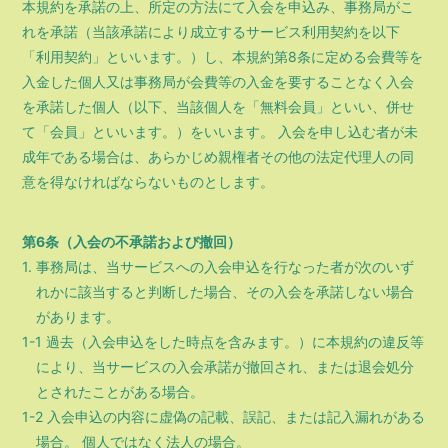
本規約を承諾の上、所定の方法にて入会を申込み、事務局がこ
れを承諾（当該承諾により成立するサービス利用契約を以下
「利用契約」といいます。）し、本規約第8条に定める会費等を
入金した個人又は事務局が会費等の入金を要することなく入会
を承諾した個人（以下、当該個人を「無料会員」といい、併せ
て「会員」といいます。）をいいます。 入会を申し込む者が未
成年である場合は、あらかじめ親権者その他の法定代理人の同
意を得なければならないものとします。
第6条（入会の不承諾および撤回）
1. 事務局は、当サービスへの入会申込を行なった者が次のいず
れかに該当すると判断した場合、その入会を承諾しない場合
があります。
1-1 過去（入会申込をした時点を含みます。）に本規約の違反等
により、当サービスの入会承諾が撤回され、または退会処分
とされたことがある場合。
1-2 入会申込の内容に虚偽の記載、誤記、または記入漏れがある
場合。 個人ではなく法人の場合。