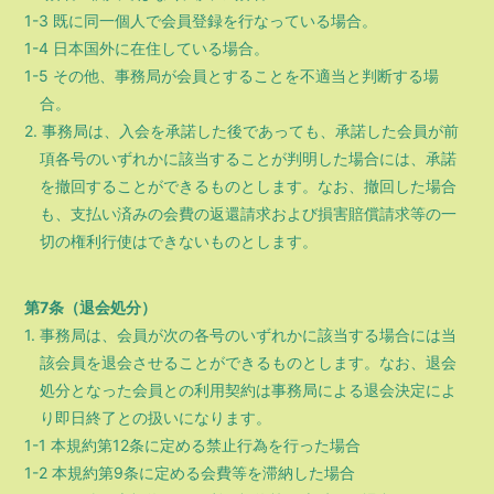
1-3 既に同一個人で会員登録を行なっている場合。
1-4 日本国外に在住している場合。
1-5 その他、事務局が会員とすることを不適当と判断する場
合。
2. 事務局は、入会を承諾した後であっても、承諾した会員が前
項各号のいずれかに該当することが判明した場合には、承諾
を撤回することができるものとします。なお、撤回した場合
も、支払い済みの会費の返還請求および損害賠償請求等の一
切の権利行使はできないものとします。
第7条（退会処分）
1. 事務局は、会員が次の各号のいずれかに該当する場合には当
該会員を退会させることができるものとします。なお、退会
処分となった会員との利用契約は事務局による退会決定によ
り即日終了との扱いになります。
1-1 本規約第12条に定める禁止行為を行った場合
1-2 本規約第9条に定める会費等を滞納した場合