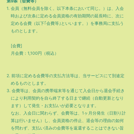
第9条（会費等）
1. 会員（無料会員を除く。以下本条において同じ。）は、入会
時および次条に定める会員資格の有効期間の延長時に、次に
定める会費（以下｢会費等｣といいます。）を事務局に支払う
ものとします。
[会費]
月会費：1,100円（税込）
2. 前項に定める会費等の支払方法等は、当サービスにて別途定
めるものとします。
3. 会費等は、会員の携帯端末等を通じて入会日から退会手続き
により利用契約を自ら終了する日まで継続（自動更新となり
ます）して発生・お支払いが必要となります。
なお、入会日に関わらず、会費等は、1ヶ月分発生（日割り計
算は行いません）し、会員資格の停止、退会等の理由の如何
を問わず、支払い済みの会費等を返還することはできない旨